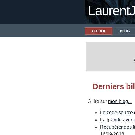
Laurent
ACCUEIL
BLOG
Derniers bil
À lire sur
mon blog...
Le code source
La grande avent
Récupérer des fi
16/09/2018