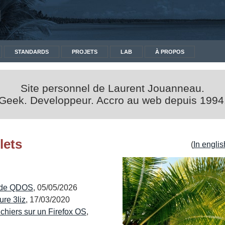
J
STANDARDS
PROJETS
LAB
À PROPOS
Site personnel de Laurent Jouanneau.
Geek. Developpeur. Accro au web depuis 1994
lets
(
In englis
 de QDOS
, 05/05/2026
ure 3liz
, 17/03/2020
chiers sur un Firefox OS
,