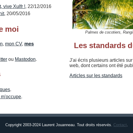
, vive Xulfr !
, 22/12/2016
nit
, 20/05/2016
e moi
Palmes de cocotiers, Rangi
Les standards 
on
,
mon CV
,
mes
tter
ou
Mastodon
.
J'ai écris plusieurs articles su
web, dont certains ont été pub
s
Articles sur les standards
iques
.
e m'occupe
.
Copyright 2003-2024 Laurent Jouanneau. Tout droits réservés.
Contact
.