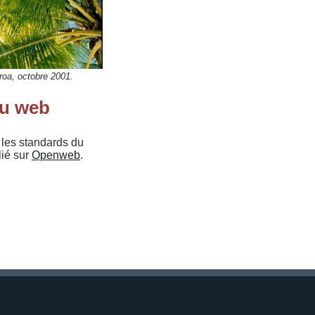
roa, octobre 2001.
du web
r les standards du
lié sur
Openweb
.