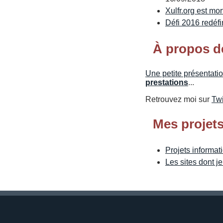
Xulfr.org est mort
Défi 2016 redéfi
À propos d
Une petite présentati
prestations
...
Retrouvez moi sur
Twi
Mes projet
Projets informat
Les sites dont j