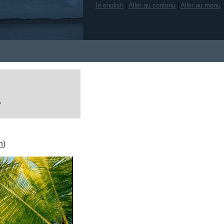
In english
|
Aller au contenu
|
Aller au menu
.
.
h
)